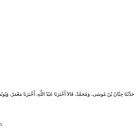
حَدَّثَنَا حِبَّانُ بْنُ مُوسَى، وَمُحَمَّدٌ، قَالاَ أَخْبَرَنَا عَبْدُ اللَّهِ، أَخْبَرَنَا مَعْمَر
am.