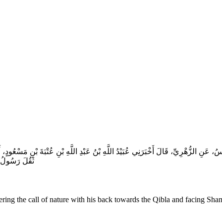
ٌ، وَيُونُسُ، عَنِ الزُّهْرِيِّ، قَالَ أَخْبَرَنِي عُبَيْدُ اللَّهِ بْنُ عَبْدِ اللَّهِ بْنِ عُتْبَةَ ب
ثَقُلَ رَسُولُ 
upstairs in Hafsa's house and saw the Prophet (ﷺ) answering the call of nature with his back towards the Qibla and facing Sh