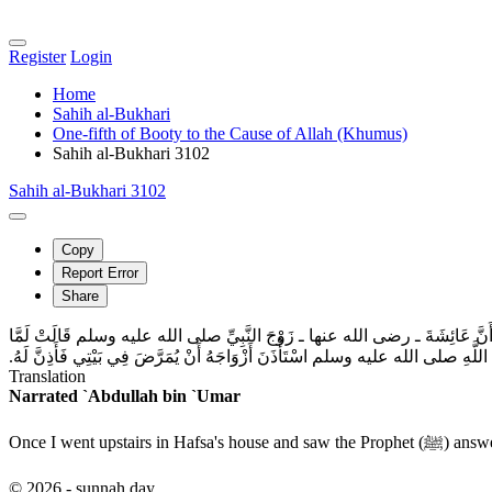
Register
Login
Home
Sahih al-Bukhari
One-fifth of Booty to the Cause of Allah (Khumus)
Sahih al-Bukhari 3102
Sahih al-Bukhari 3102
Copy
Report Error
Share
ْنِ مَسْعُودٍ، أَنَّ عَائِشَةَ ـ رضى الله عنها ـ زَوْجَ النَّبِيِّ صلى الله عليه وسلم قَالَتْ لَمَّا
اللَّهِ صلى الله عليه وسلم اسْتَأْذَنَ أَزْوَاجَهُ أَنْ يُمَرَّضَ فِي بَيْتِي فَأَذِنَّ لَهُ‏.‏
Translation
Narrated `Abdullah bin `Umar
Once I went 
© 2026 - sunnah.day