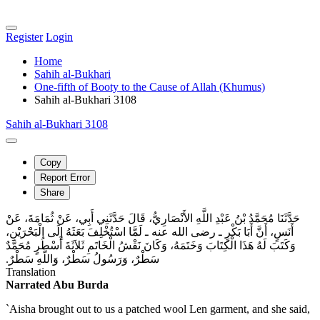
Register
Login
Home
Sahih al-Bukhari
One-fifth of Booty to the Cause of Allah (Khumus)
Sahih al-Bukhari 3108
Sahih al-Bukhari 3108
Copy
Report Error
Share
حَدَّثَنَا مُحَمَّدُ بْنُ عَبْدِ اللَّهِ الأَنْصَارِيُّ، قَالَ حَدَّثَنِي أَبِي، عَنْ ثُمَامَةَ، عَنْ
أَنَسٍ، أَنَّ أَبَا بَكْرٍ ـ رضى الله عنه ـ لَمَّا اسْتُخْلِفَ بَعَثَهُ إِلَى الْبَحْرَيْنِ،
وَكَتَبَ لَهُ هَذَا الْكِتَابَ وَخَتَمَهُ، وَكَانَ نَقْشُ الْخَاتَمِ ثَلاَثَةَ أَسْطُرٍ مُحَمَّدٌ
سَطْرٌ، وَرَسُولُ سَطْرٌ، وَاللَّهِ سَطْرٌ‏.‏
Translation
Narrated Abu Burda
`Aisha brought out to us a patched wool Len garment, and she said,