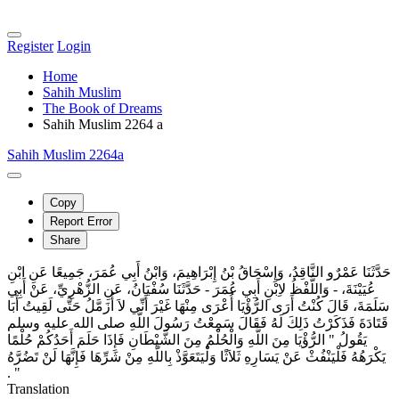
Register
Login
Home
Sahih Muslim
The Book of Dreams
Sahih Muslim 2264 a
Sahih Muslim 2264a
Copy
Report Error
Share
حَدَّثَنَا عَمْرٌو النَّاقِدُ، وَإِسْحَاقُ بْنُ إِبْرَاهِيمَ، وَابْنُ أَبِي عُمَرَ، جَمِيعًا عَنِ ابْنِ
عُيَيْنَةَ، - وَاللَّفْظُ لاِبْنِ أَبِي عُمَرَ - حَدَّثَنَا سُفْيَانُ، عَنِ الزُّهْرِيِّ، عَنْ أَبِي
سَلَمَةَ، قَالَ كُنْتُ أَرَى الرُّؤْيَا أُعْرَى مِنْهَا غَيْرَ أَنِّي لاَ أُزَمَّلُ حَتَّى لَقِيتُ أَبَا
قَتَادَةَ فَذَكَرْتُ ذَلِكَ لَهُ فَقَالَ سَمِعْتُ رَسُولَ اللَّهِ صلى الله عليه وسلم
يَقُولُ ‏"‏ الرُّؤْيَا مِنَ اللَّهِ وَالْحُلْمُ مِنَ الشَّيْطَانِ فَإِذَا حَلَمَ أَحَدُكُمْ حُلْمًا
يَكْرَهُهُ فَلْيَنْفُثْ عَنْ يَسَارِهِ ثَلاَثًا وَلْيَتَعَوَّذْ بِاللَّهِ مِنْ شَرِّهَا فَإِنَّهَا لَنْ تَضُرَّهُ
‏"‏ ‏.‏
Translation