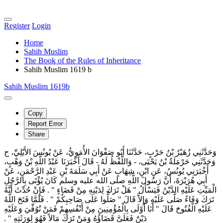
Register
Login
Home
Sahih Muslim
The Book of the Rules of Inheritance
Sahih Muslim 1619 b
Sahih Muslim 1619b
Copy
Report Error
Share
وَحَدَّثَنِي زُهَيْرُ بْنُ حَرْبٍ، حَدَّثَنَا أَبُو صَفْوَانَ الأُمَوِيُّ، عَنْ يُونُسَ الأَيْلِيِّ، ح
وَحَدَّثَنِي حَرْمَلَةُ بْنُ يَحْيَى، - وَاللَّفْظُ لَهُ - قَالَ أَخْبَرَنَا عَبْدُ اللَّهِ بْنُ وَهْبٍ،
أَخْبَرَنِي يُونُسُ، عَنِ ابْنِ، شِهَابٍ عَنْ أَبِي سَلَمَةَ بْنِ عَبْدِ الرَّحْمَنِ، عَنْ
أَبِي هُرَيْرَةَ، أَنَّ رَسُولَ اللَّهِ صلى الله عليه وسلم كَانَ يُؤْتَى بِالرَّجُلِ
الْمَيِّتِ عَلَيْهِ الدَّيْنُ فَيَسْأَلُ ‏"‏ هَلْ تَرَكَ لِدَيْنِهِ مِنْ قَضَاءٍ ‏"‏ ‏.‏ فَإِنْ حُدِّثَ أَنَّهُ
تَرَكَ وَفَاءً صَلَّى عَلَيْهِ وَإِلاَّ قَالَ ‏"‏ صَلُّوا عَلَى صَاحِبِكُمْ ‏"‏ ‏.‏ فَلَمَّا فَتَحَ اللَّهُ
عَلَيْهِ الْفُتُوحَ قَالَ ‏"‏ أَنَا أَوْلَى بِالْمُؤْمِنِينَ مِنْ أَنْفُسِهِمْ فَمَنْ تُوُفِّيَ وَعَلَيْهِ
دَيْنٌ فَعَلَىَّ قَضَاؤُهُ وَمَنْ تَرَكَ مَالاً فَهُوَ لِوَرَثَتِهِ ‏"‏ ‏.‏