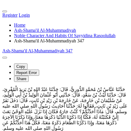
Register
Login
Home
Ash-Shama'il Al-Muhammadiyah
Noble Character And Habits Of Sayyidina Rasoolullah
Ash-Shama'il Al-Muhammadiyah 347
Ash-Shama'il Al-Muhammadiyah 347
Copy
Report Error
Share
حَدَّثَنَا عَبَّاسُ بْنُ مُحَمَّدٍ الدُّورِيُّ، قَالَ‏:‏ حَدَّثَنَا عَبْدُ اللهِ بْنُ يَزِيدَ الْمُقْرِئِ،
قَالَ‏:‏ حَدَّثَنَا لَيْثُ بْنُ سَعْدٍ، قَالَ‏:‏ حَدَّثَنِي أَبُو عُثْمَانَ الْوَلِيدُ بْنُ أَبِي الْوَلِيدِ،
عَنْ سُلَيْمَانَ بْنِ خَارِجَةَ، عَنْ خَارِجَةَ بْنِ زَيْدِ بْنِ ثَابِتٍ، قَالَ‏:‏ دَخَلَ نَفَرٌ
عَلَى زَيْدِ بْنِ ثَابِتٍ، فَقَالُوا لَهُ‏:‏ حَدِّثْنَا أَحَادِيثَ رَسُولِ اللهِ صلى الله عليه
وسلم، قَالَ‏:‏ مَاذَا أُحَدِّثُكُمْ‏؟‏ كُنْتُ جَارَهُ فَكَانَ إِذَا نَزَلَ عَلَيْهِ الْوَحْيُ بَعَثَ
إِلَيَّ فَكَتَبْتُهُ لَهُ، فَكُنَّا إِذَا ذَكَرْنَا الدُّنْيَا ذَكَرَهَا مَعَنَا، وَإِذَا ذَكَرْنَا الآخِرَةَ
ذَكَرَهَا مَعَنَا، وَإِذَا ذَكَرْنَا الطَّعَامَ ذَكَرَهُ مَعَنَا، فَكُلُّ هَذَا أُحَدِّثُكُمْ عَنِ
رَسُولِ اللهِ صلى الله عليه وسلم‏.‏