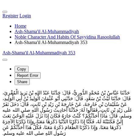
Register
Login
Home
Ash-Shama'il Al-Muhammadiyah
Noble Character And Habits Of Sayyidina Rasoolullah
Ash-Shama'il Al-Muhammadiyah 353
Ash-Shama'il Al-Muhammadiyah 353
Copy
Report Error
Share
حَدَّثَنَا عَبَّاسُ بْنُ مُحَمَّدٍ الدُّورِيُّ، قَالَ‏:‏ حَدَّثَنَا عَبْدُ اللهِ بْنُ يَزِيدَ الْمُقْرِئِ،
قَالَ‏:‏ حَدَّثَنَا لَيْثُ بْنُ سَعْدٍ، قَالَ‏:‏ حَدَّثَنِي أَبُو عُثْمَانَ الْوَلِيدُ بْنُ أَبِي الْوَلِيدِ،
عَنْ سُلَيْمَانَ بْنِ خَارِجَةَ، عَنْ خَارِجَةَ بْنِ زَيْدِ بْنِ ثَابِتٍ، قَالَ‏:‏ دَخَلَ نَفَرٌ
عَلَى زَيْدِ بْنِ ثَابِتٍ، فَقَالُوا لَهُ‏:‏ حَدِّثْنَا أَحَادِيثَ رَسُولِ اللهِ صلى الله عليه
وسلم، قَالَ‏:‏ مَاذَا أُحَدِّثُكُمْ‏؟‏ كُنْتُ جَارَهُ فَكَانَ إِذَا نَزَلَ عَلَيْهِ الْوَحْيُ بَعَثَ
إِلَيَّ فَكَتَبْتُهُ لَهُ، فَكُنَّا إِذَا ذَكَرْنَا الدُّنْيَا ذَكَرَهَا مَعَنَا، وَإِذَا ذَكَرْنَا الآخِرَةَ
ذَكَرَهَا مَعَنَا، وَإِذَا ذَكَرْنَا الطَّعَامَ ذَكَرَهُ مَعَنَا، فَكُلُّ هَذَا أُحَدِّثُكُمْ عَنِ
رَسُولِ اللهِ صلى الله عليه وسلم‏.‏