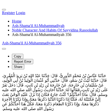
Register
Login
Home
Ash-Shama'il Al-Muhammadiyah
Noble Character And Habits Of Sayyidina Rasoolullah
Ash-Shama'il Al-Muhammadiyah 356
Ash-Shama'il Al-Muhammadiyah 356
Copy
Report Error
Share
حَدَّثَنَا عَبَّاسُ بْنُ مُحَمَّدٍ الدُّورِيُّ، قَالَ‏:‏ حَدَّثَنَا عَبْدُ اللهِ بْنُ يَزِيدَ الْمُقْرِئِ،
قَالَ‏:‏ حَدَّثَنَا لَيْثُ بْنُ سَعْدٍ، قَالَ‏:‏ حَدَّثَنِي أَبُو عُثْمَانَ الْوَلِيدُ بْنُ أَبِي الْوَلِيدِ،
عَنْ سُلَيْمَانَ بْنِ خَارِجَةَ، عَنْ خَارِجَةَ بْنِ زَيْدِ بْنِ ثَابِتٍ، قَالَ‏:‏ دَخَلَ نَفَرٌ
عَلَى زَيْدِ بْنِ ثَابِتٍ، فَقَالُوا لَهُ‏:‏ حَدِّثْنَا أَحَادِيثَ رَسُولِ اللهِ صلى الله عليه
وسلم، قَالَ‏:‏ مَاذَا أُحَدِّثُكُمْ‏؟‏ كُنْتُ جَارَهُ فَكَانَ إِذَا نَزَلَ عَلَيْهِ الْوَحْيُ بَعَثَ
إِلَيَّ فَكَتَبْتُهُ لَهُ، فَكُنَّا إِذَا ذَكَرْنَا الدُّنْيَا ذَكَرَهَا مَعَنَا، وَإِذَا ذَكَرْنَا الآخِرَةَ
ذَكَرَهَا مَعَنَا، وَإِذَا ذَكَرْنَا الطَّعَامَ ذَكَرَهُ مَعَنَا، فَكُلُّ هَذَا أُحَدِّثُكُمْ عَنِ
رَسُولِ اللهِ صلى الله عليه وسلم‏.‏